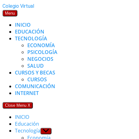
Skip
Colegio Virtual
to
Menu
content
INICIO
EDUCACIÓN
TECNOLOGÍA
ECONOMÍA
PSICOLOGÍA
NEGOCIOS
SALUD
CURSOS Y BECAS
CURSOS
COMUNICACIÓN
INTERNET
Close Menu
X
INICIO
Educación
Tecnología
Show
sub
Economía