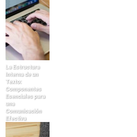
La Estructura
Interna de un
Texto:
Componentes
Esenciales para
una
Comunicación
Efectiva