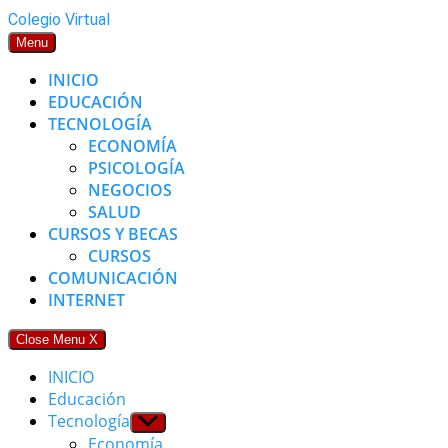
Skip
Colegio Virtual
to
Menu
content
INICIO
EDUCACIÓN
TECNOLOGÍA
ECONOMÍA
PSICOLOGÍA
NEGOCIOS
SALUD
CURSOS Y BECAS
CURSOS
COMUNICACIÓN
INTERNET
Close Menu
X
INICIO
Educación
Tecnología
Show
sub
Economía