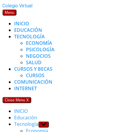
Skip
Colegio Virtual
to
Menu
content
INICIO
EDUCACIÓN
TECNOLOGÍA
ECONOMÍA
PSICOLOGÍA
NEGOCIOS
SALUD
CURSOS Y BECAS
CURSOS
COMUNICACIÓN
INTERNET
Close Menu
X
INICIO
Educación
Tecnología
Show
sub
Economía