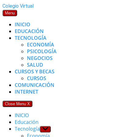
Skip
Colegio Virtual
to
Menu
content
INICIO
EDUCACIÓN
TECNOLOGÍA
ECONOMÍA
PSICOLOGÍA
NEGOCIOS
SALUD
CURSOS Y BECAS
CURSOS
COMUNICACIÓN
INTERNET
Close Menu
X
INICIO
Educación
Tecnología
Show
sub
Economía