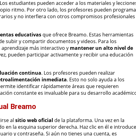
 Los estudiantes pueden acceder a los materiales y leccione
ropio ritmo. Por otro lado, los profesores pueden programa
orarios y no interfiera con otros compromisos profesionales
entas educativas
que ofrece Breamo. Estas herramientas
d de subir y compartir documentos y videos. Para los
 aprendizaje más interactivo y
mantener un alto nivel de
 vez, pueden participar activamente y recibir una educación
aluación continua
. Los profesores pueden realizar
etroalimentación inmediata
. Esto no solo ayuda a los
ermite identificar rápidamente áreas que requieren
ntación constante es invaluable para su desarrollo académic
tual Breamo
irse al
sitio web oficial
de la plataforma. Una vez en la
o en la esquina superior derecha. Haz clic en él e introduc
uario y contraseña. Si aún no tienes una cuenta, es