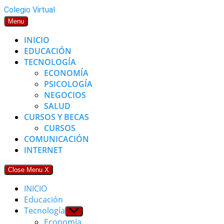
Skip
Colegio Virtual
to
Menu
content
INICIO
EDUCACIÓN
TECNOLOGÍA
ECONOMÍA
PSICOLOGÍA
NEGOCIOS
SALUD
CURSOS Y BECAS
CURSOS
COMUNICACIÓN
INTERNET
Close Menu
X
INICIO
Educación
Tecnología
Show
sub
Economía