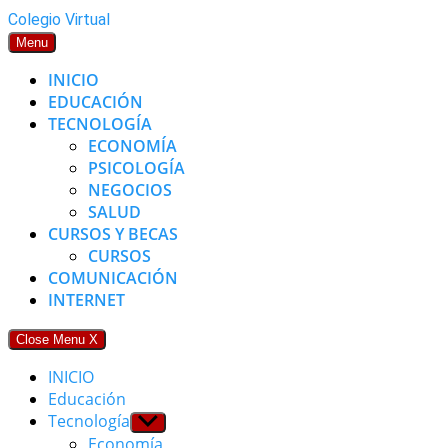
Skip
Colegio Virtual
to
Menu
content
INICIO
EDUCACIÓN
TECNOLOGÍA
ECONOMÍA
PSICOLOGÍA
NEGOCIOS
SALUD
CURSOS Y BECAS
CURSOS
COMUNICACIÓN
INTERNET
Close Menu
X
INICIO
Educación
Tecnología
Show
sub
Economía