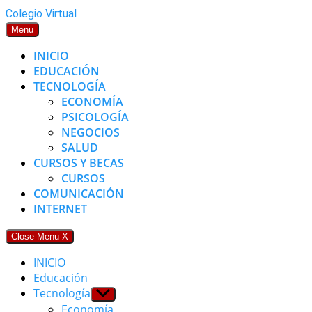
Skip
Colegio Virtual
to
Menu
content
INICIO
EDUCACIÓN
TECNOLOGÍA
ECONOMÍA
PSICOLOGÍA
NEGOCIOS
SALUD
CURSOS Y BECAS
CURSOS
COMUNICACIÓN
INTERNET
Close Menu
X
INICIO
Educación
Tecnología
Show
sub
Economía