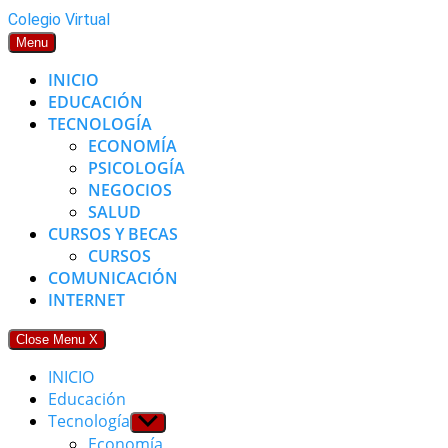
Skip
Colegio Virtual
to
Menu
content
INICIO
EDUCACIÓN
TECNOLOGÍA
ECONOMÍA
PSICOLOGÍA
NEGOCIOS
SALUD
CURSOS Y BECAS
CURSOS
COMUNICACIÓN
INTERNET
Close Menu
X
INICIO
Educación
Tecnología
Show
sub
Economía