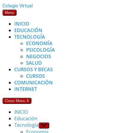
Skip
Colegio Virtual
to
Menu
content
INICIO
EDUCACIÓN
TECNOLOGÍA
ECONOMÍA
PSICOLOGÍA
NEGOCIOS
SALUD
CURSOS Y BECAS
CURSOS
COMUNICACIÓN
INTERNET
Close Menu
X
INICIO
Educación
Tecnología
Show
sub
Economía