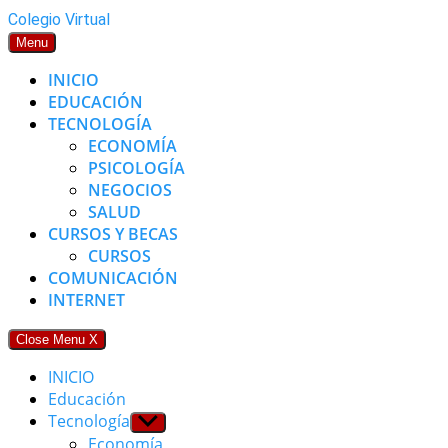
Skip
Colegio Virtual
to
Menu
content
INICIO
EDUCACIÓN
TECNOLOGÍA
ECONOMÍA
PSICOLOGÍA
NEGOCIOS
SALUD
CURSOS Y BECAS
CURSOS
COMUNICACIÓN
INTERNET
Close Menu
X
INICIO
Educación
Tecnología
Show
sub
Economía