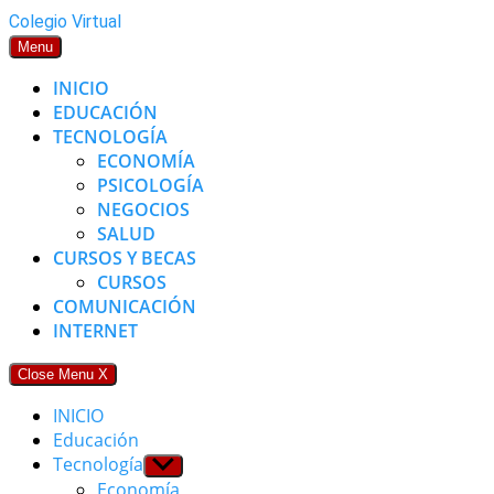
Skip
Colegio Virtual
to
Menu
content
INICIO
EDUCACIÓN
TECNOLOGÍA
ECONOMÍA
PSICOLOGÍA
NEGOCIOS
SALUD
CURSOS Y BECAS
CURSOS
COMUNICACIÓN
INTERNET
Close Menu
X
INICIO
Educación
Tecnología
Show
sub
Economía