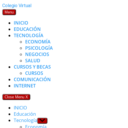
Skip
Colegio Virtual
to
Menu
content
INICIO
EDUCACIÓN
TECNOLOGÍA
ECONOMÍA
PSICOLOGÍA
NEGOCIOS
SALUD
CURSOS Y BECAS
CURSOS
COMUNICACIÓN
INTERNET
Close Menu
X
INICIO
Educación
Tecnología
Show
sub
Economía