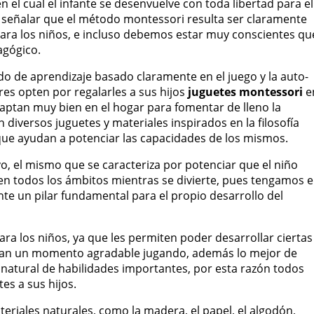
l cual el infante se desenvuelve con toda libertad para el
e señalar que el método montessori resulta ser claramente
ara los niños, e incluso debemos estar muy conscientes qu
gógico.
de aprendizaje basado claramente en el juego y la auto-
es opten por regalarles a sus hijos
juguetes montessori
e
aptan muy bien en el hogar para fomentar de lleno la
 diversos juguetes y materiales inspirados en la filosofía
 que ayudan a potenciar las capacidades de los mismos.
o, el mismo que se caracteriza por potenciar que el niño
en todos los ámbitos mientras se divierte, pues tengamos 
nte un pilar fundamental para el propio desarrollo del
ara los niños, ya que les permiten poder desarrollar ciertas
asan un momento agradable jugando, además lo mejor de
 natural de habilidades importantes, por esta razón todos
es a sus hijos.
eriales naturales, como la madera, el papel, el algodón,