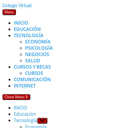
Skip
Colegio Virtual
to
Menu
content
INICIO
EDUCACIÓN
TECNOLOGÍA
ECONOMÍA
PSICOLOGÍA
NEGOCIOS
SALUD
CURSOS Y BECAS
CURSOS
COMUNICACIÓN
INTERNET
Close Menu
X
INICIO
Educación
Tecnología
Show
sub
Economía