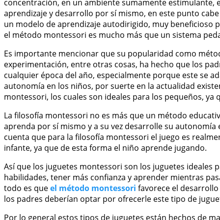
concentración, en un ambiente sumamente estimulante, en e
aprendizaje y desarrollo por sí mismo, en este punto cab
un modelo de aprendizaje autodirigido, muy beneficioso p
el método montessori es mucho más que un sistema peda
Es importante mencionar que su popularidad como método 
experimentación, entre otras cosas, ha hecho que los padr
cualquier época del año, especialmente porque este se ad
autonomía en los niños, por suerte en la actualidad existen
montessori, los cuales son ideales para los pequeños, ya
La filosofía montessori no es más que un método educativ
aprenda por sí mismo y a su vez desarrolle su autonomía 
cuenta que para la filosofía montessori el juego es realme
infante, ya que de esta forma el niño aprende jugando.
Así que los juguetes montessori son los juguetes ideales p
habilidades, tener más confianza y aprender mientras p
todo es que
el método montessori
favorece el desarrollo
los padres deberían optar por ofrecerle este tipo de juguet
Por lo general estos tipos de juguetes están hechos de mat