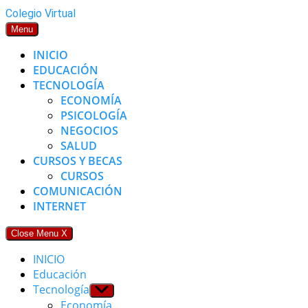
Skip
Colegio Virtual
to
Menu
content
INICIO
EDUCACIÓN
TECNOLOGÍA
ECONOMÍA
PSICOLOGÍA
NEGOCIOS
SALUD
CURSOS Y BECAS
CURSOS
COMUNICACIÓN
INTERNET
Close Menu
X
INICIO
Educación
Tecnología
Show
sub
Economía